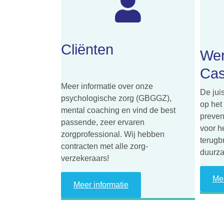
Cliënten
Wer
Ca
Meer informatie over onze
De jui
psychologische zorg (GBGGZ),
op het 
mental coaching en vind de best
prevent
passende, zeer ervaren
voor h
zorgprofessional. Wij hebben
terugb
contracten met alle zorg-
duurza
verzekeraars!
Mee
Meer informatie