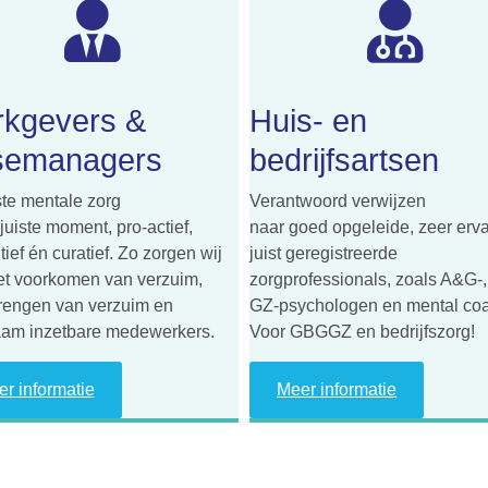
kgevers &
Huis- en
semanagers
bedrijfsartsen
ste mentale zorg
Verantwoord verwijzen
juiste moment, pro-actief,
naar goed opgeleide, zeer erv
ief én curatief. Zo zorgen wij
juist geregistreerde
et voorkomen van verzuim,
zorgprofessionals, zoals A&G-,
rengen van verzuim en
GZ-psychologen en mental co
am inzetbare medewerkers.
Voor GBGGZ en bedrijfszorg!
r informatie
Meer informatie