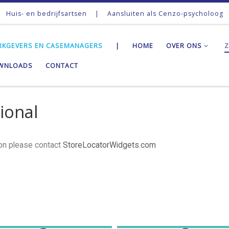
Huis- en bedrijfsartsen
|
Aansluiten als Cenzo-psycholoog
RKGEVERS EN CASEMANAGERS
|
HOME
OVER ONS
Z
WNLOADS
CONTACT
ional
ion please contact
StoreLocatorWidgets.com