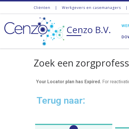
Cliënten
|
Werkgevers en casemanagers
|
Ga naar inhoud
WE
Cenzo B.V.
DO
Zoek een zorgprofess
Your Locator plan has Expired.
For reactivat
Terug naar: